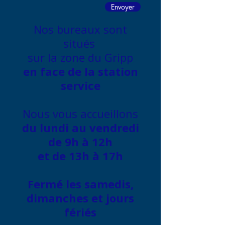
Envoyer
Nos bureaux sont
situés
sur la zone du Gripp
en face de la station
service
Nous vous accueillons
du lundi au vendredi
de 9h à 12h
et de 13h à 17h
Fermé les samedis,
dimanches et jours
fériés