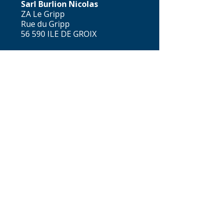
Sarl Burlion Nicolas
ZA Le Gripp
Rue du Gripp
56 590 ILE DE GROIX
Tel.
06 33 24 22 50
contact@lesplombiersgx.co
m
INFORMATIONS
Sarl Burlion Nicolas
Le Gripp
56 590 ILE DE GROIX
SIRET 752 028 183 00032
CONTACT